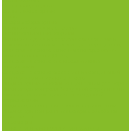
Столы весовые
Столы лабораторные
Стулья лабораторные
Тумбы
Шкафы лабораторные
Дезинфицирующие средства
Дезинфекционные коврики
Дезинфицирующие средства с альдегидами
Кожные антисептики, готовые растворы (спреи)
Средства на основе катионных поверхностно-
активных вещества (КПАВ)
Средства на основе кислородактивных
соединений
Средства на основе хлорактивных соединений
Химические индикаторы и тесты
Индикаторные полоски концентрации растворов
Индикаторы контроля Воздушной стерилизации
Биологические индикаторы воздушной
стерилизации
Индикаторы контроля Газовой стерилизации
Индикаторы контроля предстерил. обработки
Термометры
Гигрометры
Измерители влажности и температуры