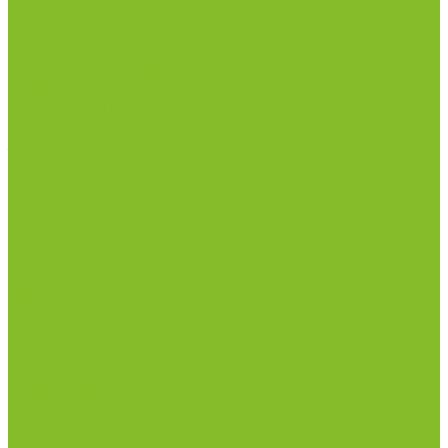
рН-метры, иономеры, кондуктометры
Спектрофотометры и рефрактометры
Стерилизаторы
Сушильные шкафы (лабораторные)
Термостаты
Центрифуги
Приборы для дорожно-строительных
лабораторий
Приборы для молочной промышленности
Анализаторы влажности
Анализаторы качества молока
Анализаторы соматических клеток
Метод Кьельдаля (определение азота и белка)
Приборы для хлебопекарной промышленности
Приборы ПЧП и комплектующие к ним
Весы лабораторные
Пищевые добавки
Мебель лабораторная
Вытяжные шкафы
Мебель для кабинетов химии/физики
Мойки лабораторные
Раздевалки
Стеллажи