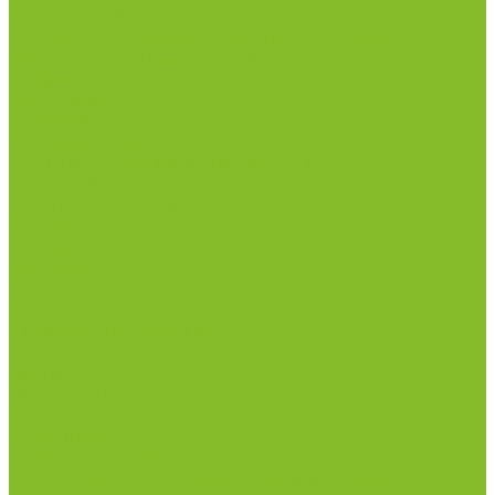
Измерители влажности и температуры
Пирометры (термометры инфракрасные)
Вспомогательные материалы
Химия для бассейнов
Компания
Реквизиты
Сертификаты
Политика конфиденциальности
Прайс-лист
Спецпредложения
Доставка и оплата
Статьи
Контакты
...
Каталог товаров
Химические реактивы
ГСО
Индикаторы
Питательные среды
Реагенты для водоподготовки
Реактивы
Стандарт-титры
Продукция для профилактики и борьбы с