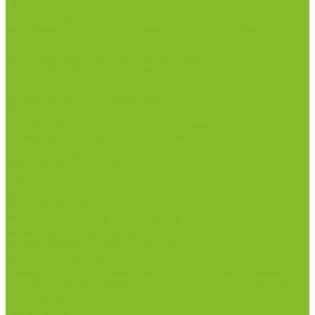
Дозаторы (диспенсеры) контактные и
бесконтактные
Маски и средства индивидуальной защиты
Посуда лабораторная
Лабораторная посуда из пластика
Лабораторная посуда из стекла
Лабораторная посуда из фарфора
Приборы и оборудование
Микроскопы
Общелабораторное оборудование
Приборы для дорожно-строительных
лабораторий
Весы лабораторные
Пищевые добавки
Мебель лабораторная
Вытяжные шкафы
Мебель для кабинетов химии/физики
Мойки лабораторные
Дезинфицирующие средства
Дезинфекционные коврики
Дезинфицирующие средства с альдегидами
Кожные антисептики, готовые растворы (спреи)
Термометры
Гигрометры