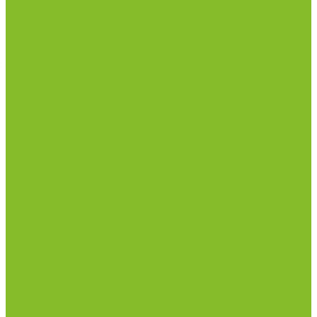
инфекциями
Оборудование для дезинфекции
Дозаторы (диспенсеры) контактные и
бесконтактные
Маски и средства индивидуальной защиты
Термометры бесконтактные инфракрасные
Посуда лабораторная
Лабораторная посуда из пластика
Лабораторная посуда из стекла
Ареометры
Лабораторная посуда из фарфора
Приборы и оборудование
Микроскопы
Общелабораторное оборудование
Аквадистилляторы
Анализаторы
Бани лабораторные, колбонагреватели
Вискозиметры
Мешалки магнитные, перемешивающие
устройства
Нитратометры
Печи муфельные
Плиты нагревательные
Прочее лабораторное оборудование