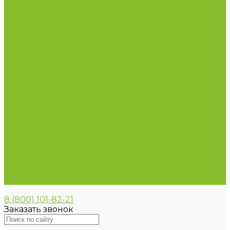
Пирометры (термометры инфракрасные)
Термометр биметаллический
Термометр для испытания нефтепродуктов
Термометр для сельского хозяйства
Термометр лабораторный
Термометр специальный
Термометр технический
Термометр электроконтактный
Вспомогательные материалы
Химия для бассейнов
Компания
Реквизиты
Сертификаты
Политика конфиденциальности
Прайс-лист
Спецпредложения
Доставка и оплата
Статьи
Контакты
8 (800) 101-82-21
Заказать звонок