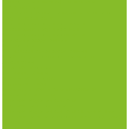
Дозаторы (диспенсеры) контактные и
бесконтактные
Маски и средства индивидуальной защиты
Посуда лабораторная
Лабораторная посуда из пластика
Лабораторная посуда из стекла
Лабораторная посуда из фарфора
Приборы и оборудование
Микроскопы
Общелабораторное оборудование
Приборы для дорожно-строительных
лабораторий
Весы лабораторные
Пищевые добавки
Мебель лабораторная
Вытяжные шкафы
Мебель для кабинетов химии/физики
Мойки лабораторные
Дезинфицирующие средства
Дезинфекционные коврики
Дезинфицирующие средства с альдегидами
Кожные антисептики, готовые растворы (спреи)
Термометры
Гигрометры