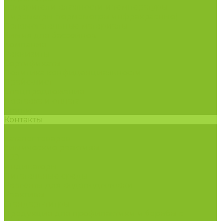
Измерители влажности и температуры
Пирометры (термометры инфракрасные)
Вспомогательные материалы
Химия для бассейнов
Компания
Реквизиты
Сертификаты
Политика конфиденциальности
Прайс-лист
Спецпредложения
Доставка и оплата
Статьи
Контакты
...
Каталог товаров
Химические реактивы
ГСО
Индикаторы
Питательные среды
Реагенты для водоподготовки
Реактивы
Стандарт-титры
Продукция для профилактики и борьбы с