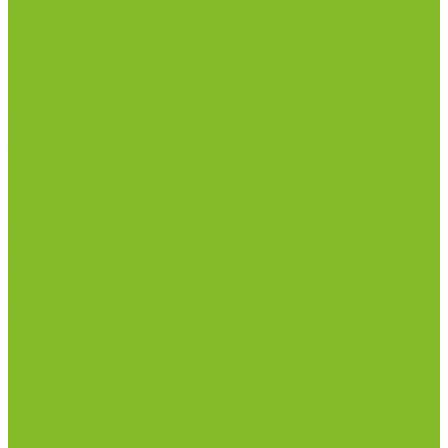
рН-метры, иономеры, кондуктометры
Спектрофотометры и рефрактометры
Стерилизаторы
Сушильные шкафы (лабораторные)
Термостаты
Центрифуги
Приборы для дорожно-строительных
лабораторий
Приборы для молочной промышленности
Анализаторы влажности
Анализаторы качества молока
Анализаторы соматических клеток
Метод Кьельдаля (определение азота и белка)
Приборы для хлебопекарной промышленности
Приборы ПЧП и комплектующие к ним
Весы лабораторные
Пищевые добавки
Мебель лабораторная
Вытяжные шкафы
Мебель для кабинетов химии/физики
Мойки лабораторные
Раздевалки
Стеллажи