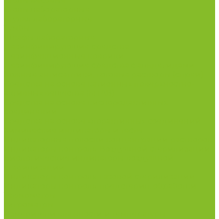
Столы весовые
Столы лабораторные
Стулья лабораторные
Тумбы
Шкафы лабораторные
Дезинфицирующие средства
Дезинфекционные коврики
Дезинфицирующие средства с альдегидами
Кожные антисептики, готовые растворы (спреи)
Средства на основе катионных поверхностно-
активных вещества (КПАВ)
Средства на основе кислородактивных
соединений
Средства на основе хлорактивных соединений
Химические индикаторы и тесты
Индикаторные полоски концентрации растворов
Индикаторы контроля Воздушной стерилизации
Биологические индикаторы воздушной
стерилизации
Индикаторы контроля Газовой стерилизации
Индикаторы контроля предстерил. обработки
Термометры
Гигрометры
Измерители влажности и температуры