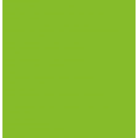
инфекциями
Оборудование для дезинфекции
Дозаторы (диспенсеры) контактные и
бесконтактные
Маски и средства индивидуальной защиты
Термометры бесконтактные инфракрасные
Посуда лабораторная
Лабораторная посуда из пластика
Лабораторная посуда из стекла
Ареометры
Лабораторная посуда из фарфора
Приборы и оборудование
Микроскопы
Общелабораторное оборудование
Аквадистилляторы
Анализаторы
Бани лабораторные, колбонагреватели
Вискозиметры
Мешалки магнитные, перемешивающие
устройства
Нитратометры
Печи муфельные
Плиты нагревательные
Прочее лабораторное оборудование