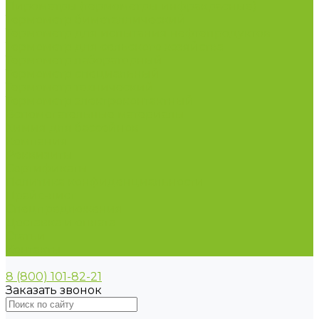
Пирометры (термометры инфракрасные)
Термометр биметаллический
Термометр для испытания нефтепродуктов
Термометр для сельского хозяйства
Термометр лабораторный
Термометр специальный
Термометр технический
Термометр электроконтактный
Вспомогательные материалы
Химия для бассейнов
Компания
Реквизиты
Сертификаты
Политика конфиденциальности
Прайс-лист
Спецпредложения
Доставка и оплата
Статьи
Контакты
8 (800) 101-82-21
Заказать звонок